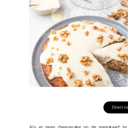
Direct n
Als er geen cheesecake op de menukaart te vi