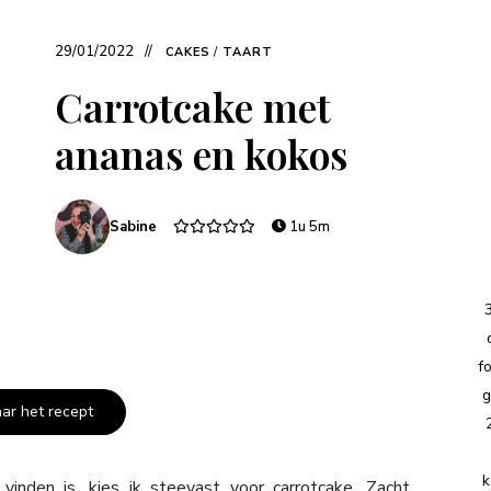
29/01/2022
CAKES
/
TAART
Carrotcake met
ananas en kokos
Sabine
1u 5m
f
g
aar het recept
k
nden is, kies ik steevast voor carrotcake. Zacht