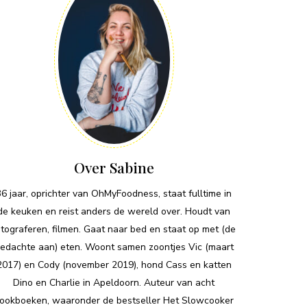
Over Sabine
36 jaar, oprichter van OhMyFoodness, staat fulltime in
de keuken en reist anders de wereld over. Houdt van
otograferen, filmen. Gaat naar bed en staat op met (de
edachte aan) eten. Woont samen zoontjes Vic (maart
2017) en Cody (november 2019), hond Cass en katten
Dino en Charlie in Apeldoorn. Auteur van acht
ookboeken, waaronder de bestseller Het Slowcooker