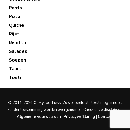
Pasta
Pizza
Quiche
Rijst
Risotto
Salades
Soepen
Taart
Tosti
© 2011-2026 OhMyFoodness. Zowel beeld als tekst mogen nooit
zonder toestemming worden overgenomen. Check onze
disclaimer
.
Algemene voorwaarden
|
Privacyverklaring
|
Contact