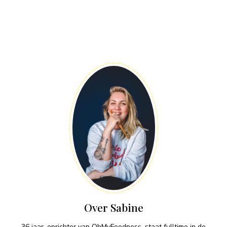
Over Sabine
36 jaar, oprichter van OhMyFoodness, staat fulltime in de