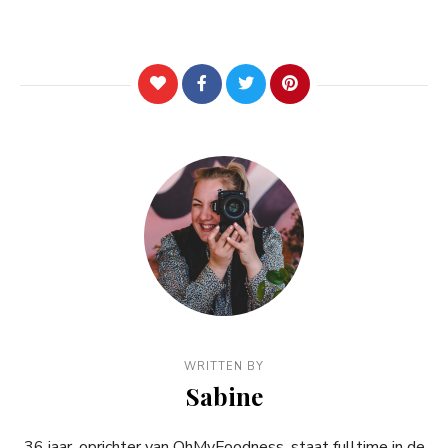
WRITTEN BY
Sabine
36 jaar, oprichter van OhMyFoodness, staat fulltime in de