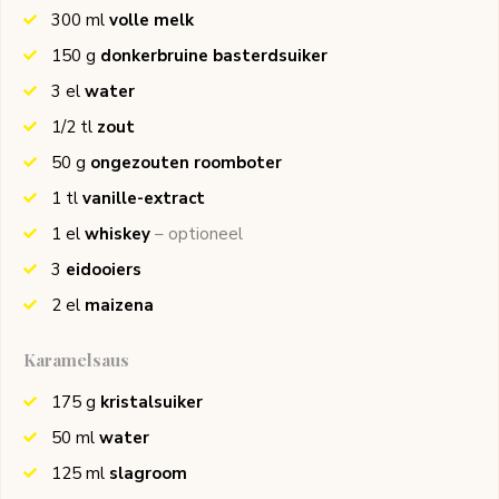
300
ml
volle melk
150
g
donkerbruine basterdsuiker
3
el
water
1/2
tl
zout
50
g
ongezouten roomboter
1
tl
vanille-extract
1
el
whiskey
– optioneel
3
eidooiers
2
el
maizena
Karamelsaus
175
g
kristalsuiker
50
ml
water
125
ml
slagroom