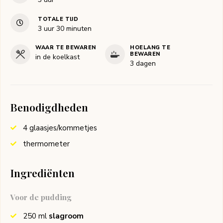
TOTALE TIJD
uur
minuten
3
uur
30
minuten
WAAR TE BEWAREN
HOELANG TE
BEWAREN
in de koelkast
3 dagen
Benodigdheden
4 glaasjes/kommetjes
thermometer
Ingrediënten
Voor de pudding
250
ml
slagroom