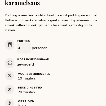
karamelsaus
Pudding is een beetje old school maar dit pudding recept met
Butterscotch en karamelsaus gaat sowieso bij iedereen in de
smaak vallen. En ook fijn: het is helemaal niet lastig om te
maken!
PORTIES
personen
MOEILIJKHEIDSGRAAD
gevorderd
VOORBEREIDINGSTIJD
minuten
10
minuten
BEREIDINGSTIJD
minuten
20
minuten
OPSTIJVEN
uur
3
uur