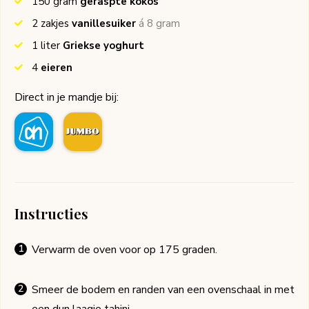
150
gram
geraspte kokos
2
zakjes
vanillesuiker
á 8 gram
1
liter
Griekse yoghurt
4
eieren
Direct in je mandje bij:
Instructies
Verwarm de oven voor op 175 graden.
Smeer de bodem en randen van een ovenschaal in met
een dun laagje tahini.