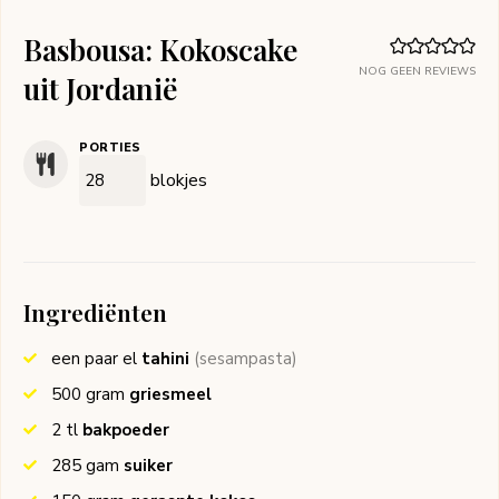
Basbousa: Kokoscake
NOG GEEN REVIEWS
uit Jordanië
PORTIES
blokjes
Ingrediënten
een paar
el
tahini
(sesampasta)
500
gram
griesmeel
2
tl
bakpoeder
285
gam
suiker