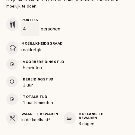
moeilijk te doen.
PORTIES
personen
MOEILIJKHEIDSGRAAD
makkelijk
VOORBEREIDINGSTIJD
minuten
5
minuten
BEREIDINGSTIJD
uur
1
uur
TOTALE TIJD
uur
minuten
1
uur
5
minuten
WAAR TE BEWAREN
HOELANG TE
BEWAREN
in de koelkast*
3 dagen