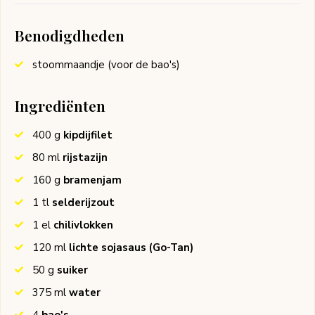
Benodigdheden
stoommaandje (voor de bao's)
Ingrediënten
400
g
kipdijfilet
80
ml
rijstazijn
160
g
bramenjam
1
tl
selderijzout
1
el
chilivlokken
120
ml
lichte sojasaus
(Go-Tan)
50
g
suiker
375
ml
water
4
bao's