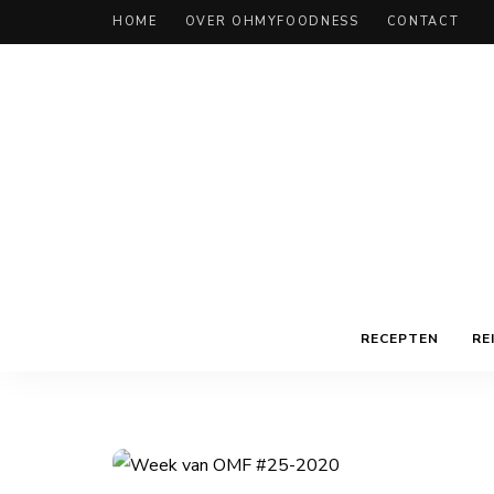
HOME
OVER OHMYFOODNESS
CONTACT
RECEPTEN
RE