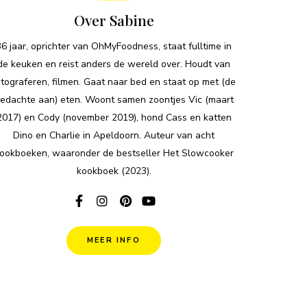
Over Sabine
36 jaar, oprichter van OhMyFoodness, staat fulltime in
de keuken en reist anders de wereld over. Houdt van
otograferen, filmen. Gaat naar bed en staat op met (de
edachte aan) eten. Woont samen zoontjes Vic (maart
2017) en Cody (november 2019), hond Cass en katten
Dino en Charlie in Apeldoorn. Auteur van acht
ookboeken, waaronder de bestseller Het Slowcooker
kookboek (2023).
MEER INFO