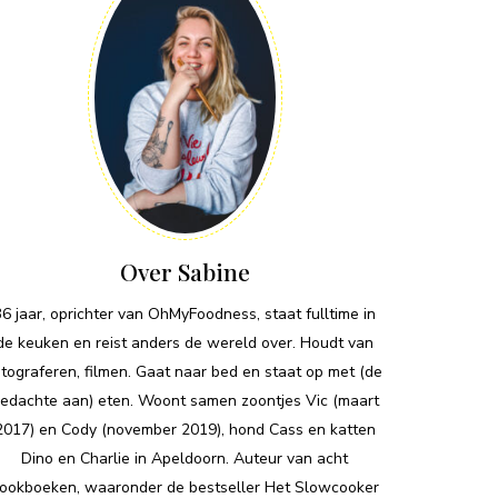
Over Sabine
36 jaar, oprichter van OhMyFoodness, staat fulltime in
de keuken en reist anders de wereld over. Houdt van
otograferen, filmen. Gaat naar bed en staat op met (de
edachte aan) eten. Woont samen zoontjes Vic (maart
2017) en Cody (november 2019), hond Cass en katten
Dino en Charlie in Apeldoorn. Auteur van acht
ookboeken, waaronder de bestseller Het Slowcooker