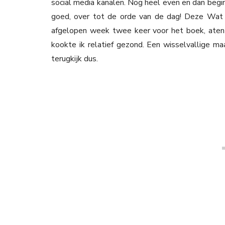
social media kanalen. Nog heel even en dan begi
goed, over tot de orde van de dag! Deze Wat 
afgelopen week twee keer voor het boek, aten
kookte ik relatief gezond. Een wisselvallige m
terugkijk dus.