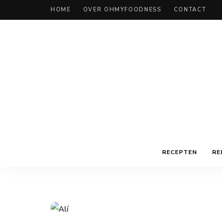
HOME
OVER OHMYFOODNESS
CONTACT
RECEPTEN
RE