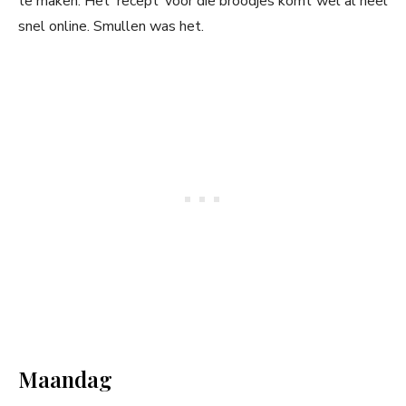
te maken. Het ‘recept’ voor die broodjes komt wel al heel
snel online. Smullen was het.
Maandag