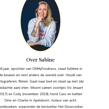
Over Sabine
36 jaar, oprichter van OhMyFoodness, staat fulltime in
de keuken en reist anders de wereld over. Houdt van
otograferen, filmen. Gaat naar bed en staat op met (de
edachte aan) eten. Woont samen zoontjes Vic (maart
2017) en Cody (november 2019), hond Cass en katten
Dino en Charlie in Apeldoorn. Auteur van acht
ookboeken, waaronder de bestseller Het Slowcooker