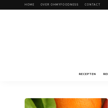
HOME
OVER OHMYFOODNESS
CONTACT
RECEPTEN
RE