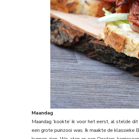
Maandag
Maandag ‘kookte’ ik voor het eerst, al stelde di
een grote puinzooi was. Ik maakte de klassieke B
kunnen zien. We aten er een Oosters kerriesoepj