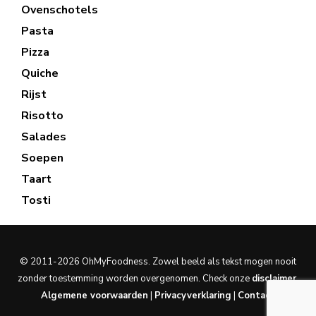
Ovenschotels
Pasta
Pizza
Quiche
Rijst
Risotto
Salades
Soepen
Taart
Tosti
© 2011-2026 OhMyFoodness. Zowel beeld als tekst mogen nooit
zonder toestemming worden overgenomen. Check onze
disclaimer
.
Algemene voorwaarden
|
Privacyverklaring
|
Contact