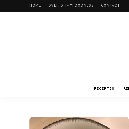
HOME
OVER OHMYFOODNESS
CONTACT
RECEPTEN
RE