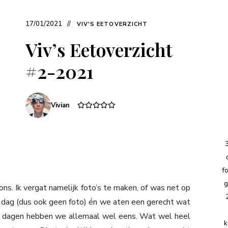
17/01/2021
VIV'S EETOVERZICHT
Viv’s Eetoverzicht
#2-2021
Vivian
f
g
s. Ik vergat namelijk foto’s te maken, of was net op
e dag (dus ook geen foto) én we aten een gerecht wat
die dagen hebben we allemaal wel eens. Wat wel heel
k