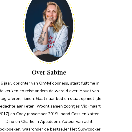
Over Sabine
36 jaar, oprichter van OhMyFoodness, staat fulltime in
de keuken en reist anders de wereld over. Houdt van
otograferen, filmen. Gaat naar bed en staat op met (de
edachte aan) eten. Woont samen zoontjes Vic (maart
2017) en Cody (november 2019), hond Cass en katten
Dino en Charlie in Apeldoorn. Auteur van acht
ookboeken, waaronder de bestseller Het Slowcooker