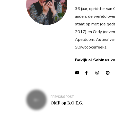
36 jaar, oprichter van
anders de wereld over
staat op met (de ged
2017) en Cody (novemb
Apeldoorn. Auteur va
Slowcookerreeks.
Bekijk al Sabines k
Bericht
PREVIOUS POST
navigatie
OMF op B.O.E.G.