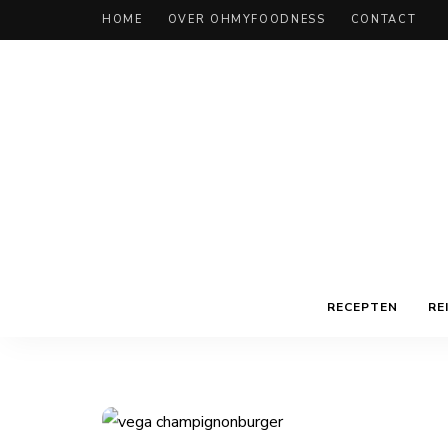
HOME
OVER OHMYFOODNESS
CONTACT
RECEPTEN
RE