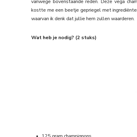
vanwege bovenstaande reden. Deze vega champi
kostte me een beetje gepriegel met ingrediënten,
waarvan ik denk dat jullie hem zullen waarderen.
Wat heb je nodig? (2 stuks)
125 gram champignons