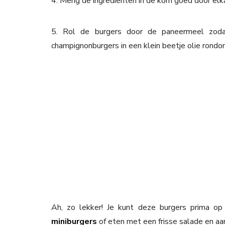
4. Meng de ingrediënten in de kom goed door elk
5. Rol de burgers door de paneermeel zoda
champignonburgers in een klein beetje olie rondo
Ah, zo lekker! Je kunt deze burgers prima op
miniburgers
of eten met een frisse salade en aa