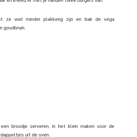
aar en kneed er met je handen twee burgers van.
t ze wat minder plakkerig zijn en bak de vega
m goudbruin.
 een broodje serveren, in het klein maken voor de
rdappeltjes uit de oven.