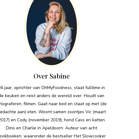
Over Sabine
36 jaar, oprichter van OhMyFoodness, staat fulltime in
de keuken en reist anders de wereld over. Houdt van
otograferen, filmen. Gaat naar bed en staat op met (de
edachte aan) eten. Woont samen zoontjes Vic (maart
2017) en Cody (november 2019), hond Cass en katten
Dino en Charlie in Apeldoorn. Auteur van acht
ookboeken, waaronder de bestseller Het Slowcooker