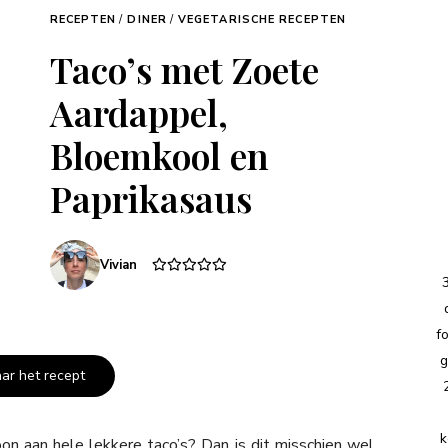
RECEPTEN
/
DINER
/
VEGETARISCHE RECEPTEN
Taco’s met Zoete
Aardappel,
Bloemkool en
Paprikasaus
Vivian
f
g
aar het recept
k
n aan hele lekkere taco’s? Dan is dit misschien wel