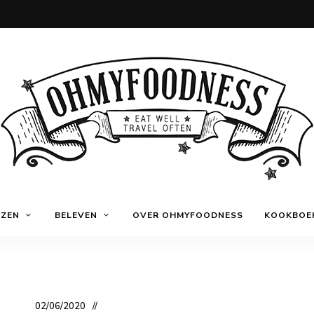
Eat
OhMyFoodness
well
IZEN
BELEVEN
OVER OHMYFOODNESS
KOOKBOE
Travel
often
02/06/2020