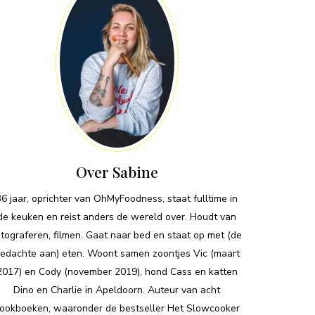
Over Sabine
36 jaar, oprichter van OhMyFoodness, staat fulltime in
de keuken en reist anders de wereld over. Houdt van
otograferen, filmen. Gaat naar bed en staat op met (de
edachte aan) eten. Woont samen zoontjes Vic (maart
2017) en Cody (november 2019), hond Cass en katten
Dino en Charlie in Apeldoorn. Auteur van acht
ookboeken, waaronder de bestseller Het Slowcooker