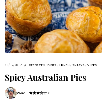
10/02/2017
RECEPTEN
/
DINER
/
LUNCH
/
SNACKS
/
VLEES
Spicy Australian Pies
Vivian
3,6