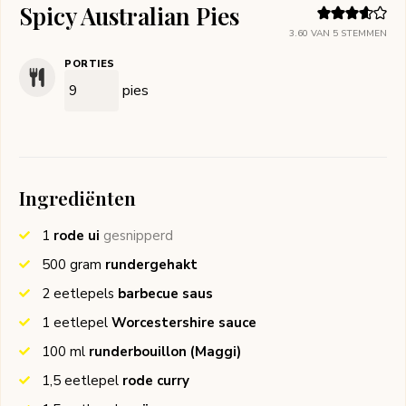
Spicy Australian Pies
3.60
VAN
5
STEMMEN
PORTIES
pies
Ingrediënten
1
rode ui
gesnipperd
500
gram
rundergehakt
2
eetlepels
barbecue saus
1
eetlepel
Worcestershire sauce
100
ml
runderbouillon
(Maggi)
1,5
eetlepel
rode curry