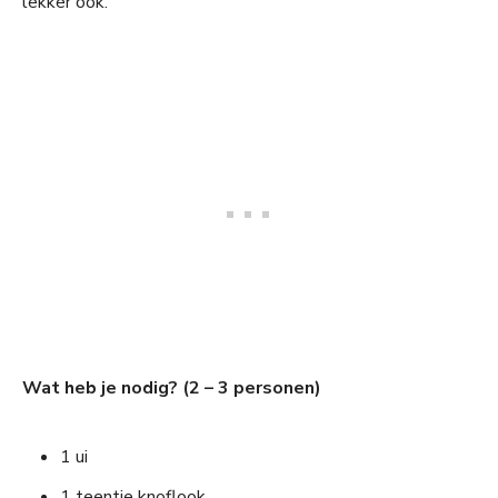
lekker ook.
Wat heb je nodig? (2 – 3 personen)
1 ui
1 teentje knoflook