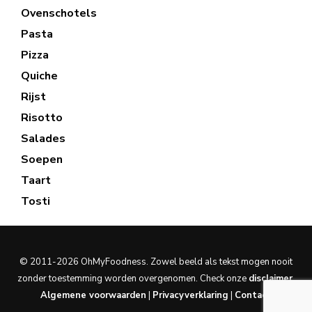
Ovenschotels
Pasta
Pizza
Quiche
Rijst
Risotto
Salades
Soepen
Taart
Tosti
© 2011-2026 OhMyFoodness. Zowel beeld als tekst mogen nooit
zonder toestemming worden overgenomen. Check onze
disclaimer
.
Algemene voorwaarden
|
Privacyverklaring
|
Contact