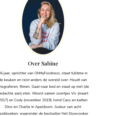
Over Sabine
36 jaar, oprichter van OhMyFoodness, staat fulltime in
de keuken en reist anders de wereld over. Houdt van
otograferen, filmen. Gaat naar bed en staat op met (de
edachte aan) eten. Woont samen zoontjes Vic (maart
2017) en Cody (november 2019), hond Cass en katten
Dino en Charlie in Apeldoorn. Auteur van acht
ookboeken, waaronder de bestseller Het Slowcooker