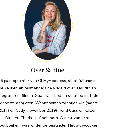
Over Sabine
36 jaar, oprichter van OhMyFoodness, staat fulltime in
de keuken en reist anders de wereld over. Houdt van
otograferen, filmen. Gaat naar bed en staat op met (de
edachte aan) eten. Woont samen zoontjes Vic (maart
2017) en Cody (november 2019), hond Cass en katten
Dino en Charlie in Apeldoorn. Auteur van acht
ookboeken, waaronder de bestseller Het Slowcooker