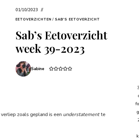
01/10/2023
EETOVERZICHTEN
/
SAB'S EETOVERZICHT
Sab’s Eetoverzicht
week 39-2023
Sabine
f
g
verliep zoals gepland is een
understatement
te
k