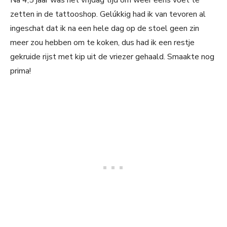
Na 4,5 jaar was het vrijdag tijd om weer eens voet te
zetten in de tattooshop. Gelúkkig had ik van tevoren al
ingeschat dat ik na een hele dag op de stoel geen zin
meer zou hebben om te koken, dus had ik een restje
gekruide rijst met kip uit de vriezer gehaald. Smaakte nog
prima!