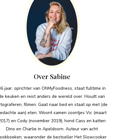
Over Sabine
36 jaar, oprichter van OhMyFoodness, staat fulltime in
de keuken en reist anders de wereld over. Houdt van
otograferen, filmen. Gaat naar bed en staat op met (de
edachte aan) eten. Woont samen zoontjes Vic (maart
2017) en Cody (november 2019), hond Cass en katten
Dino en Charlie in Apeldoorn. Auteur van acht
ookboeken, waaronder de bestseller Het Slowcooker