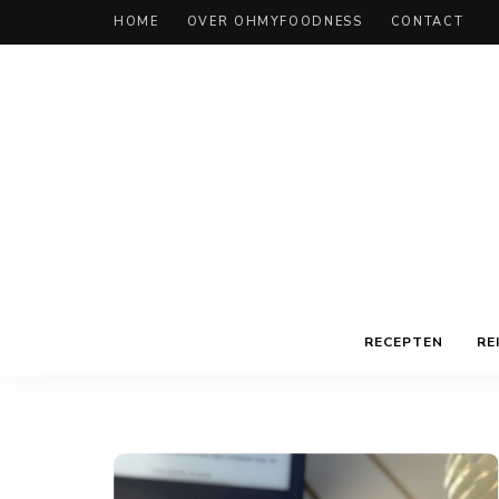
HOME
OVER OHMYFOODNESS
CONTACT
RECEPTEN
RE