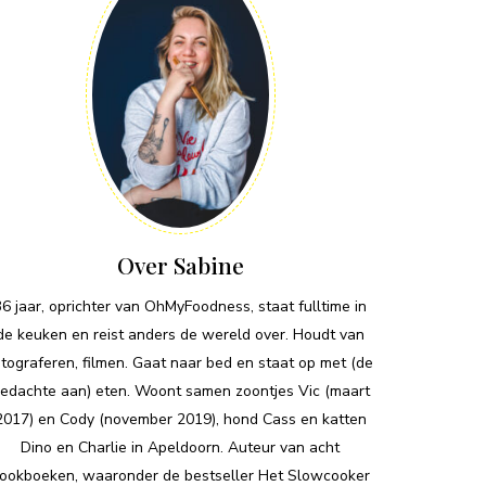
Over Sabine
36 jaar, oprichter van OhMyFoodness, staat fulltime in
de keuken en reist anders de wereld over. Houdt van
otograferen, filmen. Gaat naar bed en staat op met (de
edachte aan) eten. Woont samen zoontjes Vic (maart
2017) en Cody (november 2019), hond Cass en katten
Dino en Charlie in Apeldoorn. Auteur van acht
ookboeken, waaronder de bestseller Het Slowcooker