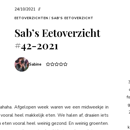
24/10/2021
EETOVERZICHTEN
/
SAB'S EETOVERZICHT
Sab’s Eetoverzicht
#42-2021
Sabine
f
g
 hahaha. Afgelopen week waren we een midweekje in
vooral heel makkelijk eten. We halen af, draaien iets
n eten vooral heel weinig gezond. En weinig groenten.
k