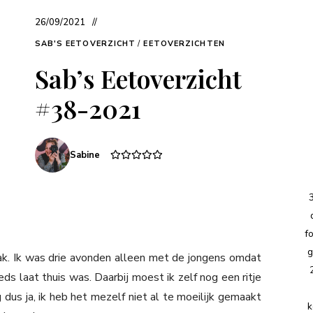
26/09/2021
SAB'S EETOVERZICHT
/
EETOVERZICHTEN
Sab’s Eetoverzicht
#38-2021
Sabine
f
g
k. Ik was drie avonden alleen met de jongens omdat
s laat thuis was. Daarbij moest ik zelf nog een ritje
us ja, ik heb het mezelf niet al te moeilijk gemaakt
k