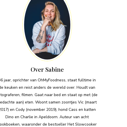
Over Sabine
36 jaar, oprichter van OhMyFoodness, staat fulltime in
de keuken en reist anders de wereld over. Houdt van
otograferen, filmen. Gaat naar bed en staat op met (de
edachte aan) eten. Woont samen zoontjes Vic (maart
2017) en Cody (november 2019), hond Cass en katten
Dino en Charlie in Apeldoorn. Auteur van acht
ookboeken, waaronder de bestseller Het Slowcooker