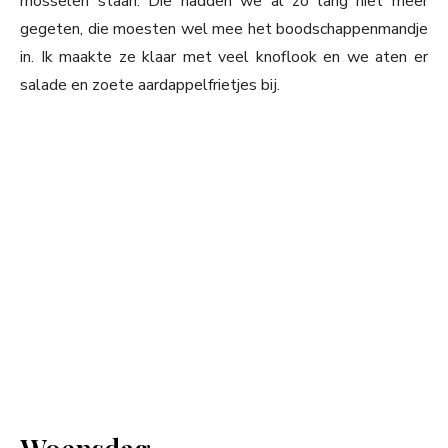
mosselen staan. Die hadden we al zó lang niet meer
gegeten, die moesten wel mee het boodschappenmandje
in. Ik maakte ze klaar met veel knoflook en we aten er
salade en zoete aardappelfrietjes bij.