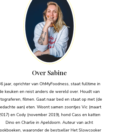
Over Sabine
36 jaar, oprichter van OhMyFoodness, staat fulltime in
de keuken en reist anders de wereld over. Houdt van
otograferen, filmen. Gaat naar bed en staat op met (de
edachte aan) eten. Woont samen zoontjes Vic (maart
2017) en Cody (november 2019), hond Cass en katten
Dino en Charlie in Apeldoorn. Auteur van acht
ookboeken, waaronder de bestseller Het Slowcooker