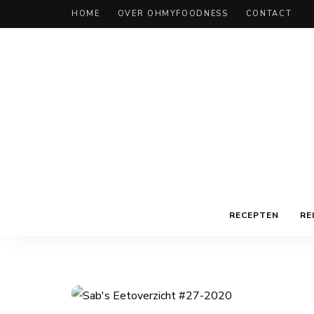
HOME
OVER OHMYFOODNESS
CONTACT
RECEPTEN
RE