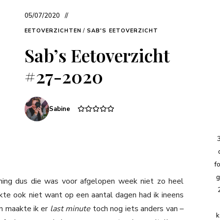
05/07/2020
EETOVERZICHTEN
/
SAB'S EETOVERZICHT
Sab’s Eetoverzicht
#27-2020
Sabine
f
g
ning dus die was voor afgelopen week niet zo heel
ukte ook niet want op een aantal dagen had ik ineens
n maakte ik er
last minute
toch nog iets anders van –
k