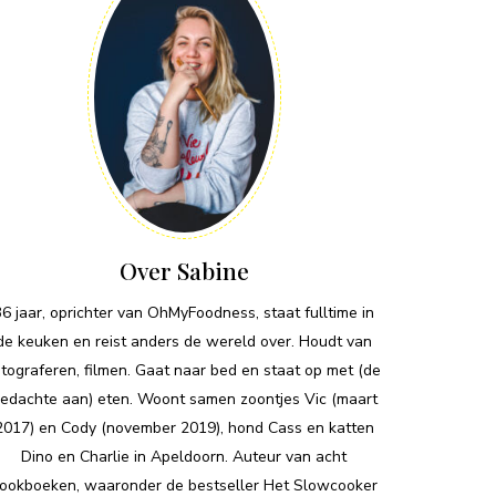
Over Sabine
36 jaar, oprichter van OhMyFoodness, staat fulltime in
de keuken en reist anders de wereld over. Houdt van
otograferen, filmen. Gaat naar bed en staat op met (de
edachte aan) eten. Woont samen zoontjes Vic (maart
2017) en Cody (november 2019), hond Cass en katten
Dino en Charlie in Apeldoorn. Auteur van acht
ookboeken, waaronder de bestseller Het Slowcooker