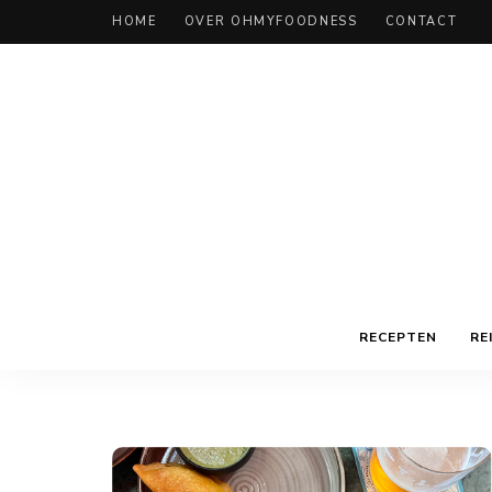
HOME
OVER OHMYFOODNESS
CONTACT
RECEPTEN
RE