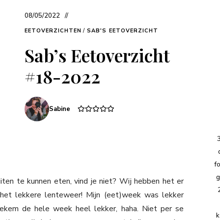
08/05/2022
EETOVERZICHTEN
/
SAB'S EETOVERZICHT
Sab’s Eetoverzicht
#18-2022
Sabine
f
g
ten te kunnen eten, vind je niet? Wij hebben het er
het lekkere lenteweer! Mijn (eet)week was lekker
tiekem de hele week heel lekker, haha. Niet per se
k