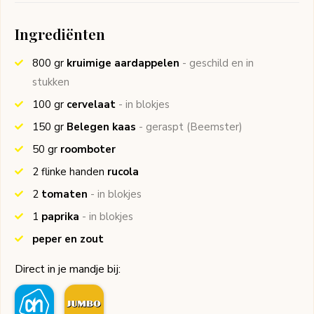
Ingrediënten
800
gr
kruimige aardappelen
- geschild en in
stukken
100
gr
cervelaat
- in blokjes
150
gr
Belegen kaas
- geraspt
(Beemster)
50
gr
roomboter
2
flinke handen
rucola
2
tomaten
- in blokjes
1
paprika
- in blokjes
peper en zout
Direct in je mandje bij: