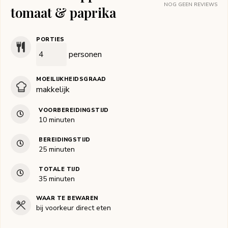
NOG GEEN REVIEWS
tomaat & paprika
PORTIES
personen
MOEILIJKHEIDSGRAAD
makkelijk
VOORBEREIDINGSTIJD
minuten
10
minuten
BEREIDINGSTIJD
minuten
25
minuten
TOTALE TIJD
minuten
35
minuten
WAAR TE BEWAREN
bij voorkeur direct eten