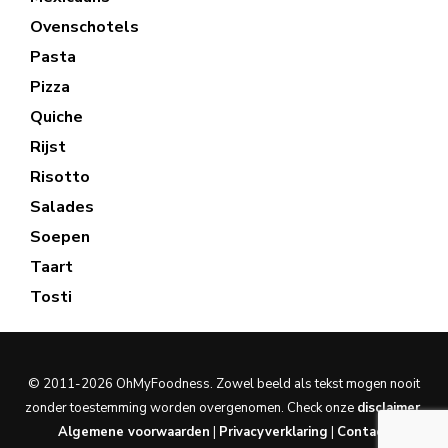
Ovenschotels
Pasta
Pizza
Quiche
Rijst
Risotto
Salades
Soepen
Taart
Tosti
© 2011-2026 OhMyFoodness. Zowel beeld als tekst mogen nooit
zonder toestemming worden overgenomen. Check onze
disclaimer
.
Algemene voorwaarden
|
Privacyverklaring
|
Contact