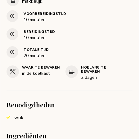
makkelijk
VOORBEREIDINGSTIJD
minuten
10
minuten
BEREIDINGSTIJD
minuten
10
minuten
TOTALE TIJD
minuten
20
minuten
WAAR TE BEWAREN
HOELANG TE
BEWAREN
in de koelkast
2 dagen
Benodigdheden
wok
Ingrediënten