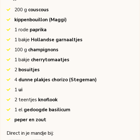
200
g
couscous
kippenbouillon
(Maggi)
1
rode
paprika
1
bakje
Hollandse garnaaltjes
100
g
champignons
1
bakje
cherrytomaatjes
2
bosuitjes
4
dunne plakjes chorizo
(Stegeman)
1
ui
2
teentjes
knoflook
1
el
gedoogde basilicum
peper en zout
Direct in je mandje bij: