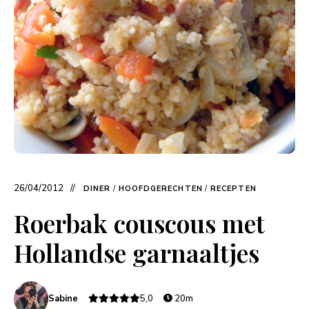
26/04/2012
DINER
/
HOOFDGERECHTEN
/
RECEPTEN
Roerbak couscous met
Hollandse garnaaltjes
Sabine
5,0
20m