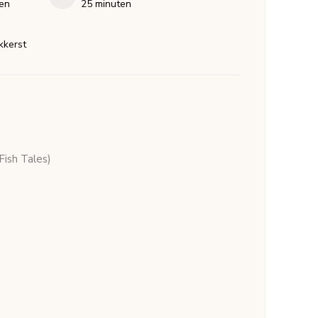
en
minuten
en
25
minuten
ekkerst
Fish Tales)