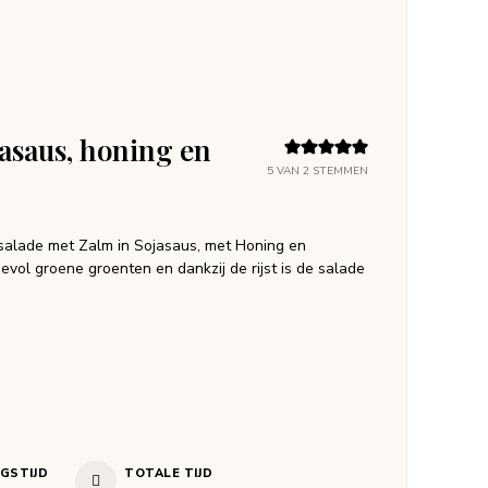
jasaus, honing en
5
VAN
2
STEMMEN
jstsalade met Zalm in Sojasaus, met Honing en
evol groene groenten en dankzij de rijst is de salade
NGSTIJD
TOTALE TIJD