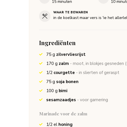
minuten
minut
15
minuten
10
minut
WAAR TE BEWAREN
in de koelkast maar vers is 'ie het allerl
Ingrediënten
75
g
zilvervliesrijst
170
g
zalm
- moot, in blokjes gesneden
(
1/2
courgette
- in slierten of geraspt
75
g
soja bonen
100
g
bimi
sesamzaadjes
- voor garnering
Marinade voor de zalm
1/2
el
honing