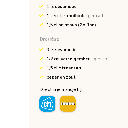
1
el
sesamolie
1
teentje
knoflook
- geraspt
1,5
el
sojasaus
(Go-Tan)
Dressing
3
el
sesamolie
1/2
cm
verse gember
- geraspt
1,5
el
citroensap
peper en zout
Direct in je mandje bij: