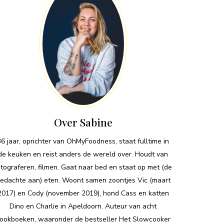
Over Sabine
36 jaar, oprichter van OhMyFoodness, staat fulltime in
de keuken en reist anders de wereld over. Houdt van
otograferen, filmen. Gaat naar bed en staat op met (de
edachte aan) eten. Woont samen zoontjes Vic (maart
2017) en Cody (november 2019), hond Cass en katten
Dino en Charlie in Apeldoorn. Auteur van acht
ookboeken, waaronder de bestseller Het Slowcooker