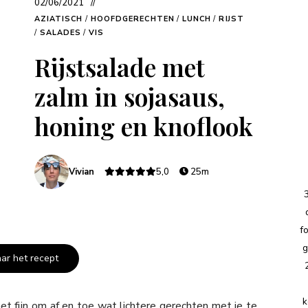
02/06/2021
AZIATISCH
/
HOOFDGERECHTEN
/
LUNCH
/
RIJST
/
SALADES
/
VIS
Rijstsalade met
zalm in sojasaus,
honing en knoflook
Vivian
5,0
25m
f
g
aar het recept
k
 fijn om af en toe wat lichtere gerechten met je te