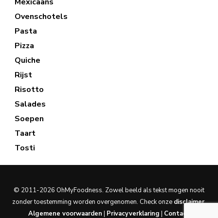
Mexicaans
Ovenschotels
Pasta
Pizza
Quiche
Rijst
Risotto
Salades
Soepen
Taart
Tosti
© 2011-2026 OhMyFoodness. Zowel beeld als tekst mogen nooit
zonder toestemming worden overgenomen. Check onze
disclaimer
.
Algemene voorwaarden
|
Privacyverklaring
|
Contact