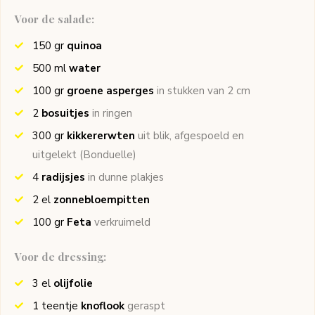
Voor de salade:
150
gr
quinoa
500
ml
water
100
gr
groene asperges
in stukken van 2 cm
2
bosuitjes
in ringen
300
gr
kikkererwten
uit blik, afgespoeld en
uitgelekt
(Bonduelle)
4
radijsjes
in dunne plakjes
2
el
zonnebloempitten
100
gr
Feta
verkruimeld
Voor de dressing:
3
el
olijfolie
1
teentje
knoflook
geraspt