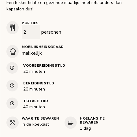
Een lekker lichte en gezonde maaltijd, heel iets anders dan
kapsalon dus!
PORTIES
personen
MOEILIJKHEIDSGRAAD
makkelijk
VOORBEREIDINGSTIJD
minuten
20
minuten
BEREIDINGSTIJD
minuten
20
minuten
TOTALE TIJD
minuten
40
minuten
WAAR TE BEWAREN
HOELANG TE
BEWAREN
in de koelkast
1 dag