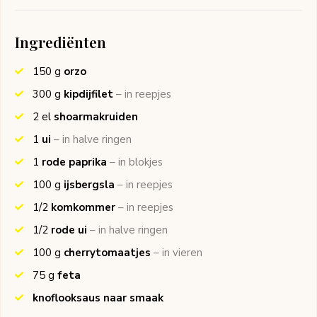
Ingrediënten
150
g
orzo
300
g
kipdijfilet
– in reepjes
2
el
shoarmakruiden
1
ui
– in halve ringen
1
rode paprika
– in blokjes
100
g
ijsbergsla
– in reepjes
1/2
komkommer
– in reepjes
1/2
rode ui
– in halve ringen
100
g
cherrytomaatjes
– in vieren
75
g
feta
knoflooksaus naar smaak