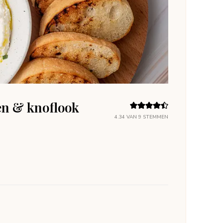
en & knoflook
4.34
VAN
9
STEMMEN