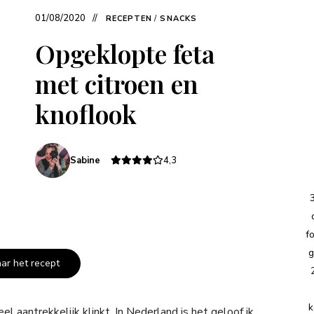
01/08/2020
RECEPTEN
/
SNACKS
Opgeklopte feta
met citroen en
knoflook
Sabine
4,3
f
g
aar het recept
k
el aantrekkelijk klinkt. In Nederland is het geloof ik