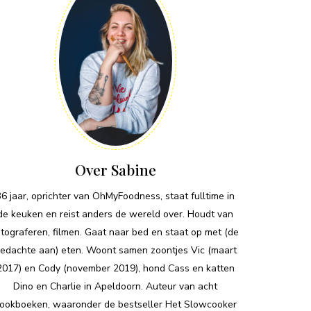
Over Sabine
36 jaar, oprichter van OhMyFoodness, staat fulltime in
de keuken en reist anders de wereld over. Houdt van
otograferen, filmen. Gaat naar bed en staat op met (de
edachte aan) eten. Woont samen zoontjes Vic (maart
2017) en Cody (november 2019), hond Cass en katten
Dino en Charlie in Apeldoorn. Auteur van acht
ookboeken, waaronder de bestseller Het Slowcooker