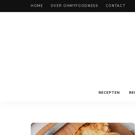
HOME
OVER OHMYFOODNESS
CONTACT
RECEPTEN
RE