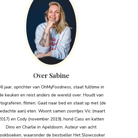
Over Sabine
36 jaar, oprichter van OhMyFoodness, staat fulltime in
de keuken en reist anders de wereld over. Houdt van
otograferen, filmen. Gaat naar bed en staat op met (de
edachte aan) eten. Woont samen zoontjes Vic (maart
2017) en Cody (november 2019), hond Cass en katten
Dino en Charlie in Apeldoorn. Auteur van acht
ookboeken, waaronder de bestseller Het Slowcooker