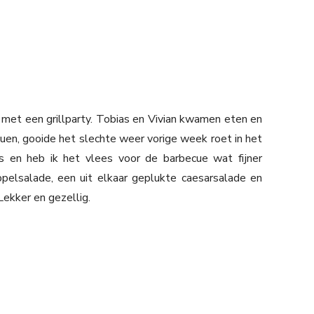
f met een grillparty. Tobias en Vivian kwamen eten en
en, gooide het slechte weer vorige week roet in het
is en heb ik het vlees voor de barbecue wat fijner
elsalade, een uit elkaar geplukte caesarsalade en
 Lekker en gezellig.