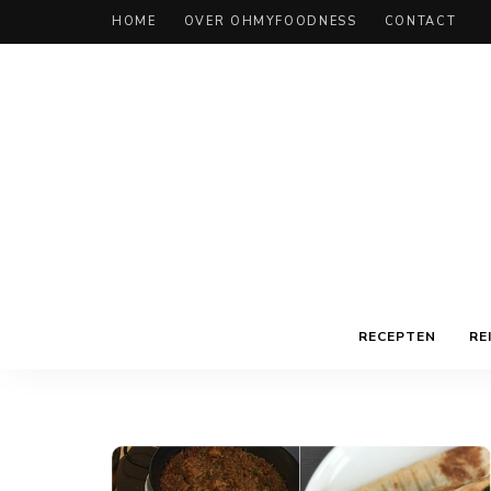
HOME
OVER OHMYFOODNESS
CONTACT
RECEPTEN
RE