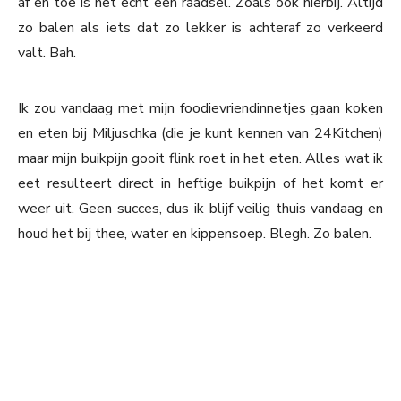
af en toe is het echt een raadsel. Zoals ook hierbij. Altijd
zo balen als iets dat zo lekker is achteraf zo verkeerd
valt. Bah.
Ik zou vandaag met mijn foodievriendinnetjes gaan koken
en eten bij Miljuschka (die je kunt kennen van 24Kitchen)
maar mijn buikpijn gooit flink roet in het eten. Alles wat ik
eet resulteert direct in heftige buikpijn of het komt er
weer uit. Geen succes, dus ik blijf veilig thuis vandaag en
houd het bij thee, water en kippensoep. Blegh. Zo balen.