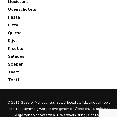
Mexicaans
Ovenschotels
Pasta
Pizza
Quiche
Rijst
Risotto
Salades
Soepen
Taart
Tosti
© 2011-2026 OhMyFoodness. Zowel beeld als tekst mogen nooit
zonder toestemming worden overgenomen. Check onze
disclaimer
.
Algemene voorwaarden
|
Privacyverklaring
|
Contact