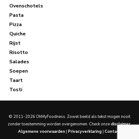
Ovenschotels
Pasta
Pizza
Quiche
Rijst
Risotto
Salades
Soepen
Taart
Tosti
© 2011-2026 OhMyFoodness. Zowel beeld als tekst mogen nooit
zonder toestemming worden overgenomen. Check onze
disclaimer
.
Algemene voorwaarden
|
Privacyverklaring
|
Contact