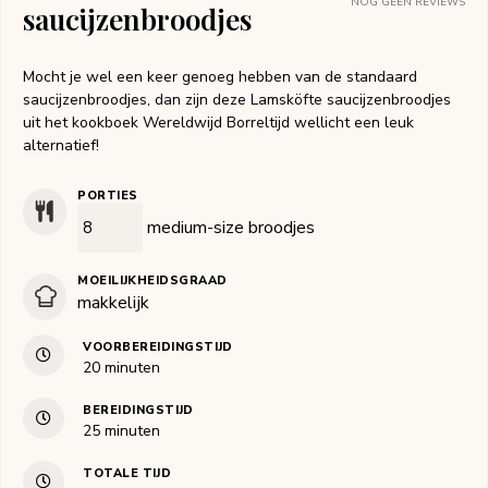
NOG GEEN REVIEWS
saucijzenbroodjes
Mocht je wel een keer genoeg hebben van de standaard
saucijzenbroodjes, dan zijn deze Lamsköfte saucijzenbroodjes
uit het kookboek Wereldwijd Borreltijd wellicht een leuk
alternatief!
PORTIES
medium-size broodjes
MOEILIJKHEIDSGRAAD
makkelijk
VOORBEREIDINGSTIJD
minuten
20
minuten
BEREIDINGSTIJD
minuten
25
minuten
TOTALE TIJD