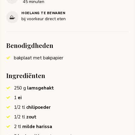
minuten
45
minuten
HOELANG TE BEWAREN
bij voorkeur direct eten
Benodigdheden
bakplaat met bakpapier
Ingrediënten
250
g
lamsgehakt
1
ei
1/2
tl
chilipoeder
1/2
tl
zout
2
tl
milde harissa