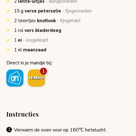
2
lente-uitjes
- dungesneden
15
g
verse peterselie
- fijngesneden
2
teentjes
knoflook
- fijngehakt
1
rol
vers bladerdeeg
1
ei
- losgeklopt
1
el
maanzaad
Direct in je mandje bij:
1
Instructies
Verwarm de oven voor op 180℃ hetelucht.