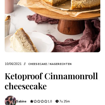
10/06/2021
CHEESECAKE
/
NAGERECHTEN
Ketoproof Cinnamonroll
cheesecake
Sabine
1,0
7u 25m