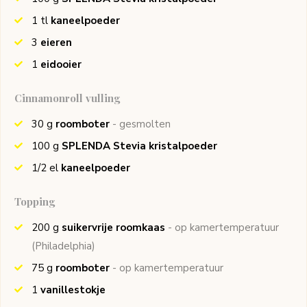
1
tl
kaneelpoeder
3
eieren
1
eidooier
Cinnamonroll vulling
30
g
roomboter
- gesmolten
100
g
SPLENDA Stevia kristalpoeder
1/2
el
kaneelpoeder
Topping
200
g
suikervrije roomkaas
- op kamertemperatuur
(Philadelphia)
75
g
roomboter
- op kamertemperatuur
1
vanillestokje