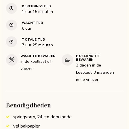
BEREIDINGSTIJD
uur
minuten
1
uur
15
minuten
WACHTTIJD
uur
6
uur
TOTALE TIJD
uur
minuten
7
uur
25
minuten
WAAR TE BEWAREN
HOELANG TE
BEWAREN
in de koelkast of
3 dagen in de
vriezer
koelkast, 3 maanden
in de vriezer
Benodigdheden
springvorm, 24 cm doorsnede
vel bakpapier