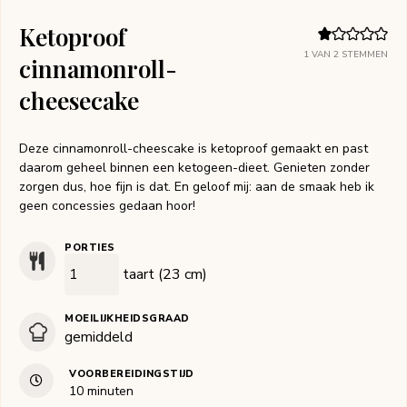
Ketoproof
1
VAN
2
STEMMEN
cinnamonroll-
cheesecake
Deze cinnamonroll-cheescake is ketoproof gemaakt en past
daarom geheel binnen een ketogeen-dieet. Genieten zonder
zorgen dus, hoe fijn is dat. En geloof mij: aan de smaak heb ik
geen concessies gedaan hoor!
PORTIES
taart (23 cm)
MOEILIJKHEIDSGRAAD
gemiddeld
VOORBEREIDINGSTIJD
minuten
10
minuten