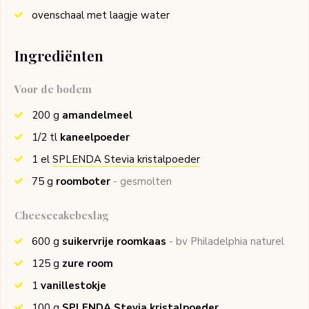
ovenschaal met laagje water
Ingrediënten
Voor de bodem
200
g
amandelmeel
1/2
tl
kaneelpoeder
1
el
SPLENDA Stevia kristalpoeder
75
g
roomboter
- gesmolten
Cheesecakebeslag
600
g
suikervrije roomkaas
- bv Philadelphia naturel
125
g
zure room
1
vanillestokje
100
g
SPLENDA Stevia kristalpoeder