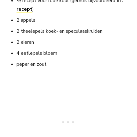
½ recept voor rode kool (gebruik bijvoorbeeld
dit
recept
)
2 appels
2 theelepels koek- en speculaaskruiden
2 eieren
4 eetlepels bloem
peper en zout