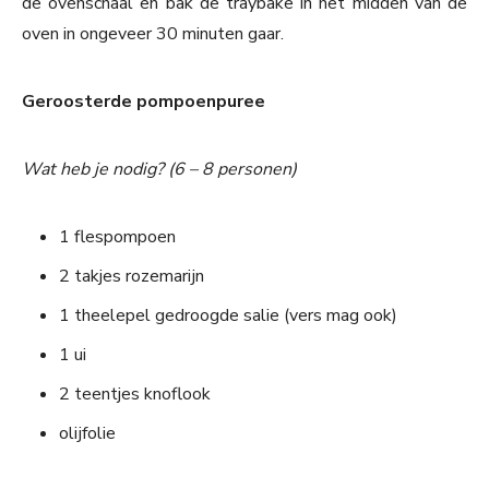
de ovenschaal en bak de traybake in het midden van de
oven in ongeveer 30 minuten gaar.
Geroosterde pompoenpuree
Wat heb je nodig? (6 – 8 personen)
1 flespompoen
2 takjes rozemarijn
1 theelepel gedroogde salie (vers mag ook)
1 ui
2 teentjes knoflook
olijfolie