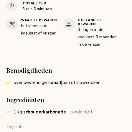
TOTALE TIJD
uur
minuten
3
uur
5
minuten
WAAR TE BEWAREN
HOELANG TE
BEWAREN
het vlees in de
3 dagen in de
koelkast of vriezer
koelkast, 3 maanden
in de vriezer
Benodigdheden
ovenbestendige (braad)pan of slowcooker
Ingrediënten
1
kg
schouderkarbonade
- zonder bot
Dry rub