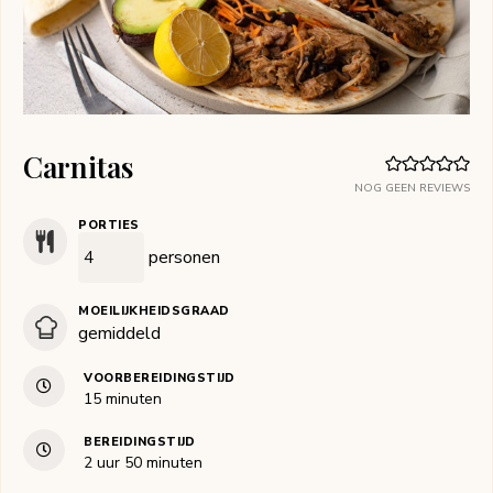
Carnitas
NOG GEEN REVIEWS
PORTIES
personen
MOEILIJKHEIDSGRAAD
gemiddeld
VOORBEREIDINGSTIJD
minuten
15
minuten
BEREIDINGSTIJD
uur
minuten
2
uur
50
minuten