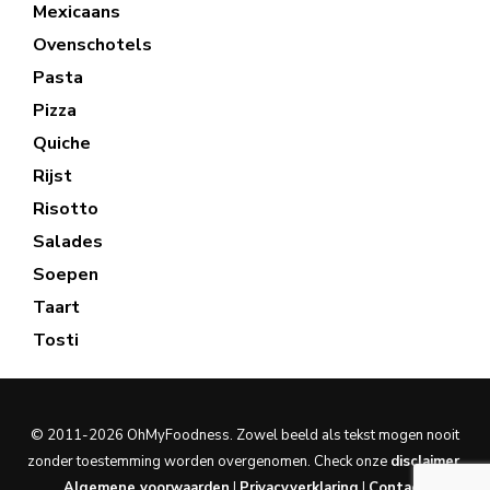
Mexicaans
Ovenschotels
Pasta
Pizza
Quiche
Rijst
Risotto
Salades
Soepen
Taart
Tosti
© 2011-2026 OhMyFoodness. Zowel beeld als tekst mogen nooit
zonder toestemming worden overgenomen. Check onze
disclaimer
.
Algemene voorwaarden
|
Privacyverklaring
|
Contact