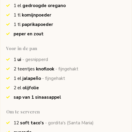
1
el
gedroogde oregano
1
tl
komijnpoeder
1
tl
paprikapoeder
peper en zout
Voor in de pan
1
ui
- gesnipperd
2
teentjes
knoflook
- fijngehakt
1
el
jalapeño
- fijngehakt
2
el
olijfolie
sap van 1 sinaasappel
Om te serveren
12
soft taco's
- gordita's
(Santa Maria)