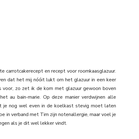
ete carrotcakerecept en recept voor roomkaasglazuur.
en dat het mij nóóit lukt om het glazuur in een keer
cjes voor, zo zet ik de kom met glazuur gewoon boven
et au bain-marie. Op deze manier verdwijnen alle
dat je nog wel even in de koelkast stevig moet laten
oe in verband met Tim zijn notenallergie, maar voel je
gen als je dit wel lekker vindt.