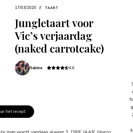
17/03/2020
TAART
Jungletaart voor
Vic’s verjaardag
(naked carrotcake)
Sabine
4,6
f
g
aar het recept
k
grote man wordt vandaag alweer 3. DRIE JAAR. Hoezo