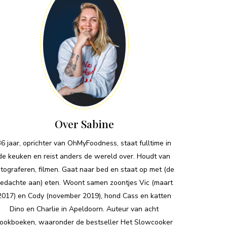
Over Sabine
36 jaar, oprichter van OhMyFoodness, staat fulltime in
de keuken en reist anders de wereld over. Houdt van
otograferen, filmen. Gaat naar bed en staat op met (de
edachte aan) eten. Woont samen zoontjes Vic (maart
2017) en Cody (november 2019), hond Cass en katten
Dino en Charlie in Apeldoorn. Auteur van acht
ookboeken, waaronder de bestseller Het Slowcooker