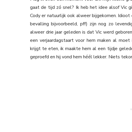
gaat de tijd zó snel? Ik heb het idee alsof Vic g
Cody er natuurlijk ook alweer bijgekomen. Idioo
bevalling bijvoorbeeld, pff) zijn nog zo leven
alweer drie jaar geleden is dat Vic werd geboren.
een verjaardagstaart voor hem maken al moet i
krijgt te eten, ik maakte hem al een tijdje gele
geproefd en hij vond hem héél lekker. Niets tek