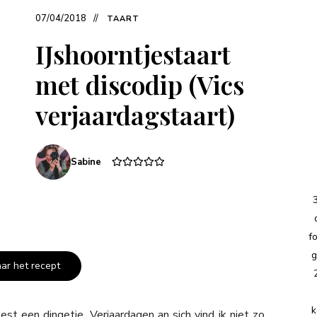
07/04/2018
TAART
IJshoorntjestaart
met discodip (Vics
verjaardagstaart)
Sabine
f
g
aar het recept
k
est een dingetje. Verjaardagen an sich vind ik niet zo