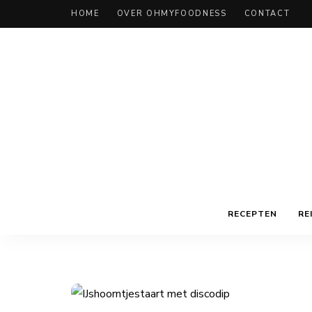
HOME
OVER OHMYFOODNESS
CONTACT
RECEPTEN
RE