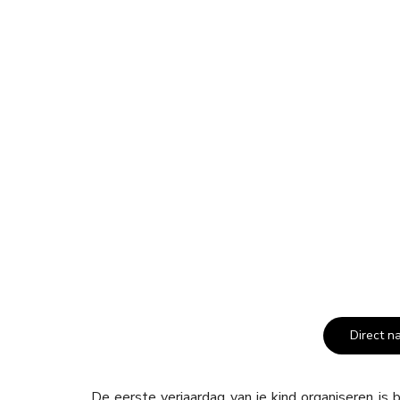
Direct n
De eerste verjaardag van je kind organiseren is b