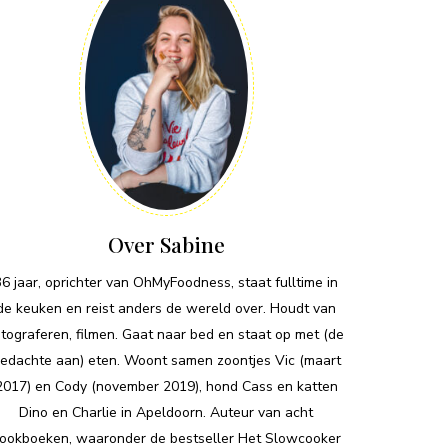
Over Sabine
36 jaar, oprichter van OhMyFoodness, staat fulltime in
de keuken en reist anders de wereld over. Houdt van
otograferen, filmen. Gaat naar bed en staat op met (de
edachte aan) eten. Woont samen zoontjes Vic (maart
2017) en Cody (november 2019), hond Cass en katten
Dino en Charlie in Apeldoorn. Auteur van acht
ookboeken, waaronder de bestseller Het Slowcooker