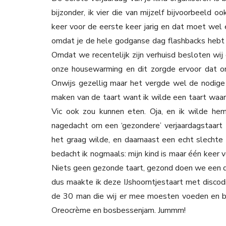
bijzonder, ik vier die van mijzelf bijvoorbeeld o
keer voor de eerste keer jarig en dat moet wel e
omdat je de hele godganse dag flashbacks hebt n
Omdat we recentelijk zijn verhuisd besloten wij 
onze housewarming en dit zorgde ervoor dat o
Onwijs gezellig maar het vergde wel de nodige
maken van de taart want ik wilde een taart waar i
Vic ook zou kunnen eten. Oja, en ik wilde hem
nagedacht om een ‘gezondere’ verjaardagstaart 
het graag wilde, en daarnaast een echt slechte
bedacht ik nogmaals: mijn kind is maar één keer v
Niets geen gezonde taart, gezond doen we een d
dus maakte ik deze IJshoorntjestaart met discodip
de 30 man die wij er mee moesten voeden en bo
Oreocrème en bosbessenjam. Jummm!