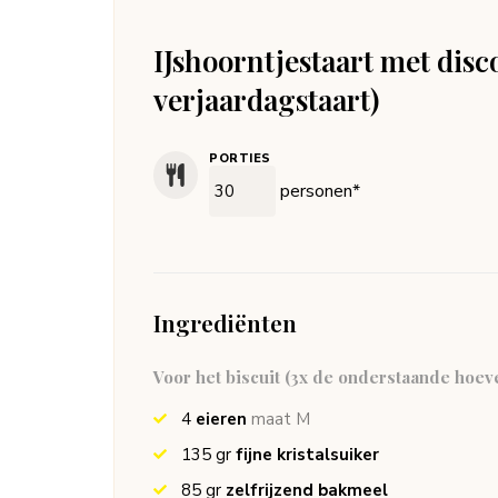
IJshoorntjestaart met disc
verjaardagstaart)
PORTIES
personen*
Ingrediënten
Voor het biscuit (3x de onderstaande hoev
4
eieren
maat M
135
gr
fijne kristalsuiker
85
gr
zelfrijzend bakmeel