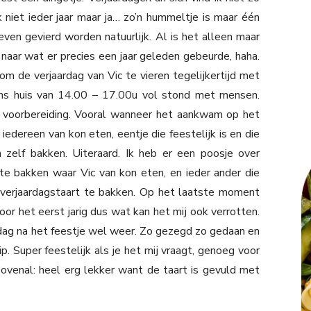
ok niet ieder jaar maar ja… zo’n hummeltje is maar één
ven gevierd worden natuurlijk. Al is het alleen maar
aar wat er precies een jaar geleden gebeurde, haha.
om de verjaardag van Vic te vieren tegelijkertijd met
ns huis van 14.00 – 17.00u vol stond met mensen.
 voorbereiding. Vooral wanneer het aankwam op het
edereen van kon eten, eentje die feestelijk is en die
 zelf bakken. Uiteraard. Ik heb er een poosje over
te bakken waar Vic van kon eten, en ieder ander die
 verjaardagstaart te bakken. Op het laatste moment
oor het eerst jarig dus wat kan het mij ook verrotten.
ag na het feestje wel weer. Zo gezegd zo gedaan en
. Super feestelijk als je het mij vraagt, genoeg voor
venal: heel erg lekker want de taart is gevuld met