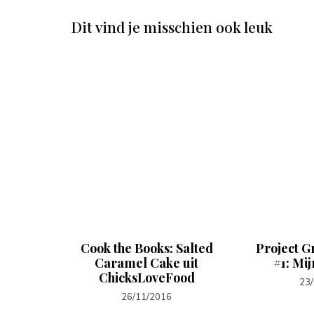
Dit vind je misschien ook leuk
ntbijt)
Cook the Books: Salted
Project G
ld &
Caramel Cake uit
#1: Mi
ChicksLoveFood
23
26/11/2016