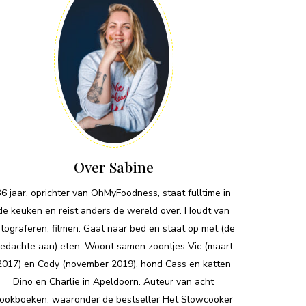
Over Sabine
36 jaar, oprichter van OhMyFoodness, staat fulltime in
de keuken en reist anders de wereld over. Houdt van
otograferen, filmen. Gaat naar bed en staat op met (de
edachte aan) eten. Woont samen zoontjes Vic (maart
2017) en Cody (november 2019), hond Cass en katten
Dino en Charlie in Apeldoorn. Auteur van acht
ookboeken, waaronder de bestseller Het Slowcooker