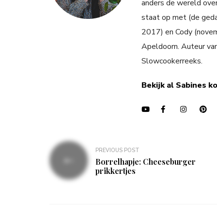
anders de wereld over
staat op met (de ged
2017) en Cody (novemb
Apeldoorn. Auteur va
Slowcookerreeks.
Bekijk al Sabines k
Bericht
PREVIOUS POST
navigatie
Borrelhapje: Cheeseburger
prikkertjes