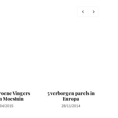
roene Vingers
5 verborgen parels in
jn Moestuin
Europa
n
/04/2015
28/11/2014