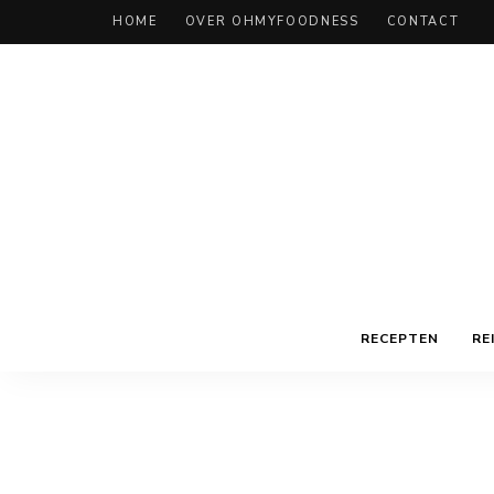
HOME
OVER OHMYFOODNESS
CONTACT
RECEPTEN
RE