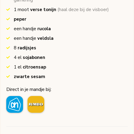
garnering
1
moot
verse tonijn
(haal deze bij de visboer)
peper
een handje
rucola
een handje
veldsla
8
radijsjes
4
el
sojabonen
1
el
citroensap
zwarte sesam
Direct in je mandje bij: