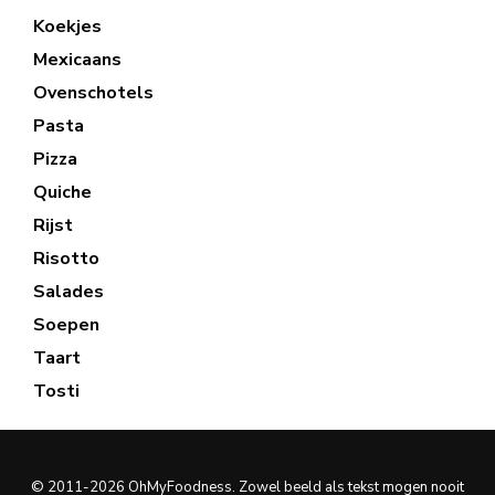
Koekjes
Mexicaans
Ovenschotels
Pasta
Pizza
Quiche
Rijst
Risotto
Salades
Soepen
Taart
Tosti
© 2011-2026 OhMyFoodness. Zowel beeld als tekst mogen nooit