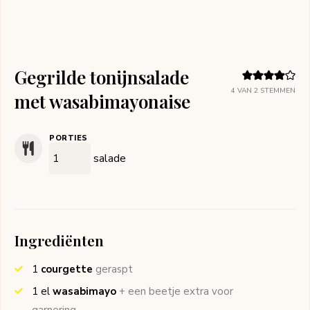
Gegrilde tonijnsalade
4
VAN
2
STEMMEN
met wasabimayonaise
PORTIES
salade
Ingrediënten
1
courgette
geraspt
1
el
wasabimayo
+ een beetje extra voor