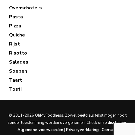
Ovenschotels
Pasta
Pizza
Quiche
Rijst
Risotto
Salades
Soepen
Taart
Tosti
© 2011-2026 OhMyFoodness. Zowel beeld als tekst mogen nooit
zonder toestemming worden overgenomen. Check onze
disclaimer
.
Algemene voorwaarden
|
Privacyverklaring
|
Contact