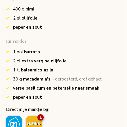
400
g
bimi
2
el
olijfolie
peper en zout
En verder
1
bol
burrata
2
el
extra vergine olijfolie
1
tl
balsamico-azijn
30
g
macadamia's
– geroosterd, grof gehakt
verse basilicum en peterselie naar smaak
peper en zout
Direct in je mandje bij:
1