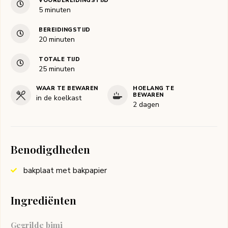
VOORBEREIDINGSTIJD
minuten
5
minuten
BEREIDINGSTIJD
minuten
20
minuten
TOTALE TIJD
minuten
25
minuten
WAAR TE BEWAREN
HOELANG TE
BEWAREN
in de koelkast
2 dagen
Benodigdheden
bakplaat met bakpapier
Ingrediënten
Gegrilde bimi