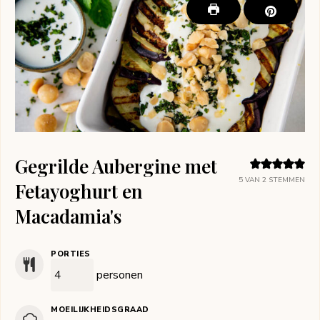
Gegrilde Aubergine met
5
VAN
2
STEMMEN
Fetayoghurt en
Macadamia's
PORTIES
personen
MOEILIJKHEIDSGRAAD