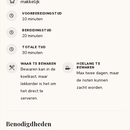
makkelijk
VOORBEREIDINGSTIJD
minuten
10
minuten
BEREIDINGSTIJD
minuten
20
minuten
TOTALE TIJD
minuten
30
minuten
WAAR TE BEWAREN
HOELANG TE
BEWAREN
Bewaren kan in de
Max twee dagen, maar
koelkast, maar
de noten kunnen
lekkerder is het om
zacht worden.
het direct te
serveren.
Benodigdheden