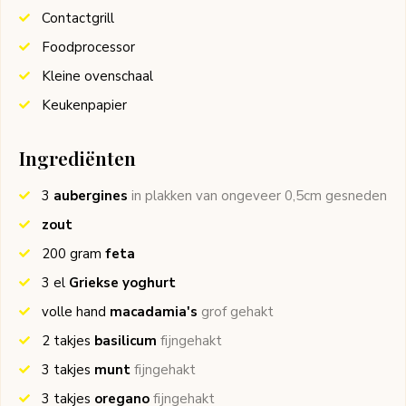
Contactgrill
Foodprocessor
Kleine ovenschaal
Keukenpapier
Ingrediënten
3
aubergines
in plakken van ongeveer 0,5cm gesneden
zout
200
gram
feta
3
el
Griekse yoghurt
volle hand
macadamia's
grof gehakt
2
takjes
basilicum
fijngehakt
3
takjes
munt
fijngehakt
3
takjes
oregano
fijngehakt