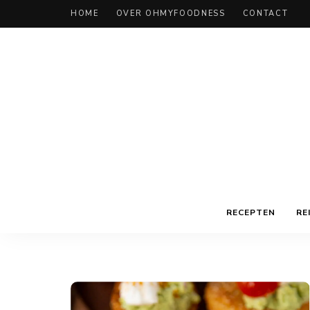
HOME
OVER OHMYFOODNESS
CONTACT
RECEPTEN
RE