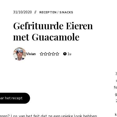
31/10/2020
RECEPTEN
/
SNACKS
Gefrituurde Eieren
met Guacamole
Vivian
1u
f
g
aar het recept
k
eren? Los van het feit dat ze een unieke look hebben,