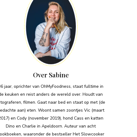
Over Sabine
36 jaar, oprichter van OhMyFoodness, staat fulltime in
de keuken en reist anders de wereld over. Houdt van
otograferen, filmen. Gaat naar bed en staat op met (de
edachte aan) eten. Woont samen zoontjes Vic (maart
2017) en Cody (november 2019), hond Cass en katten
Dino en Charlie in Apeldoorn. Auteur van acht
ookboeken, waaronder de bestseller Het Slowcooker