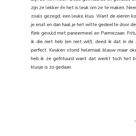
zijn ze lekker én het is leuk om ze te maken. Nee
zoals gezegd; een leuke klus. Want de eieren kook
je eruit en dan haal je het witte gedeelte door d
flink gevuld met paneermeel en Parmezaan. Fritur
ik die niet heb (en niet wil!), deed ik dat in d
perfect. Keuken stond helemaal blauw maar oké
heb ik ze gefrituurd want dat werkt toch het b
klusje is zo gedaan.