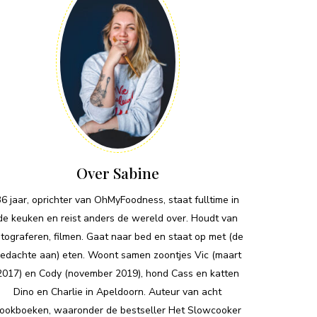
Over Sabine
36 jaar, oprichter van OhMyFoodness, staat fulltime in
de keuken en reist anders de wereld over. Houdt van
otograferen, filmen. Gaat naar bed en staat op met (de
edachte aan) eten. Woont samen zoontjes Vic (maart
2017) en Cody (november 2019), hond Cass en katten
Dino en Charlie in Apeldoorn. Auteur van acht
ookboeken, waaronder de bestseller Het Slowcooker