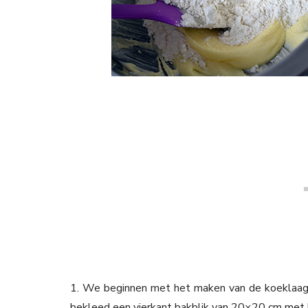
1. We beginnen met het maken van de koeklaag.
bekleed een vierkant bakblik van 20×20 cm met 