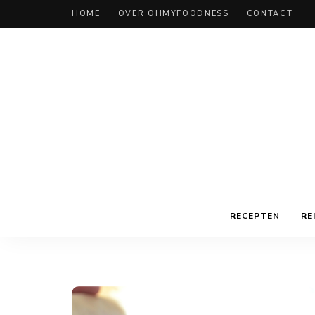
HOME
OVER OHMYFOODNESS
CONTACT
RECEPTEN
RE