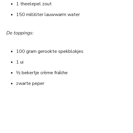
1 theelepel zout
150 milliliter lauwwarm water
De toppings:
100 gram gerookte spekblokjes
1 ui
½ bekertje crème fraîche
zwarte peper